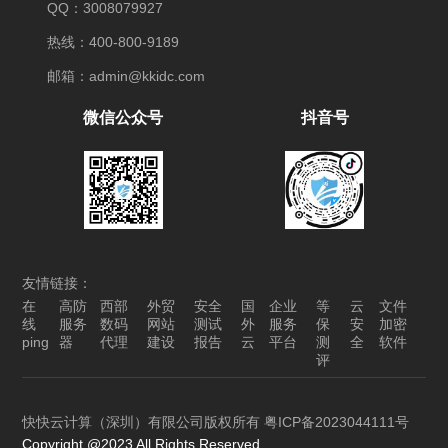
QQ：3008079927
热线：400-800-9189
邮箱：admin@kkidc.com
微信公众号
抖音号
友情链接：
在
高防
西部
外贸
安全
国
企业
等
云
文件
线
服务
数码
网站
测试
外
服务
保
安
加密
ping
器
代理
建设
报告
云
平台
测
全
软件
评
快快云计算（深圳）有限公司版权所有
粤ICP备2023044111号
Copyright @2023 All Rights Reserved