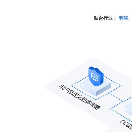
建设包括电信、联通、移动，以及中小运营商等多
贴合行业：
电商、
网络，总带宽超15Tbps，SLA高达99.999%
智能主动:
防御各种行业类的DDoS
贴合业