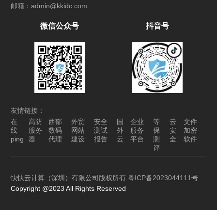
邮箱：admin@kkidc.com
量负载均衡，源IP地理位置过滤
微信公众号
抖音号
友情链接：
在
高防
西部
外贸
安全
国
企业
等
云
文件
线
服务
数码
网站
测试
外
服务
保
安
加密
ping
器
代理
建设
报告
云
平台
测
全
软件
评
快快云计算（深圳）有限公司版权所有
粤ICP备2023044111号
Copyright @2023 All Rights Reserved