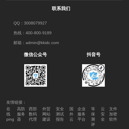
联系我们
QQ：3008079927
热线：400-800-9189
邮箱：admin@kkidc.com
微信公众号
抖音号
友情链接：
在
高防
西部
外贸
安全
国
企业
等
云
文件
线
服务
数码
网站
测试
外
服务
保
安
加密
ping
器
代理
建设
报告
云
平台
测
全
软件
评