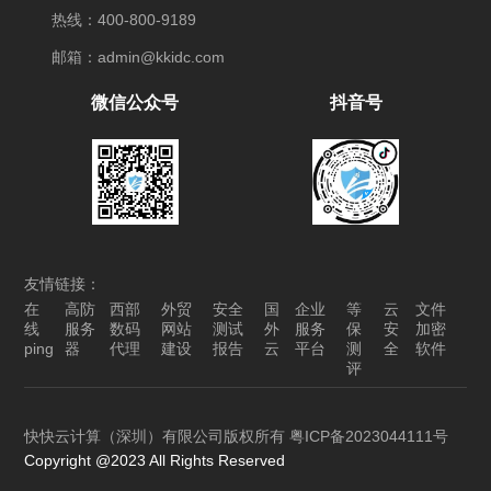
热线：400-800-9189
邮箱：admin@kkidc.com
微信公众号
抖音号
友情链接：
在
高防
西部
外贸
安全
国
企业
等
云
文件
线
服务
数码
网站
测试
外
服务
保
安
加密
ping
器
代理
建设
报告
云
平台
测
全
软件
评
快快云计算（深圳）有限公司版权所有
粤ICP备2023044111号
Copyright @2023 All Rights Reserved