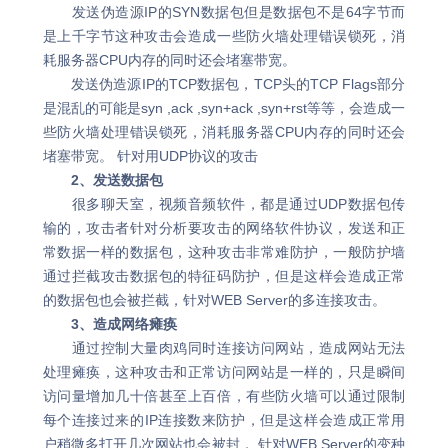
发送伪造源IP的SYN数据包但是数据包不是64字节而
是上千字节这种攻击会造成一些防火墙处理错误锁死，消
耗服务器CPU内存的同时还会堵塞带宽。
发送伪造源IP的TCP数据包，TCP头的TCP Flags部分
是混乱的可能是syn ,ack ,syn+ack ,syn+rst等等，会造成一
些防火墙处理错误锁死，消耗服务器CPU内存的同时还会
堵塞带宽。 针对用UDP协议的攻击
2、发送数据包
很多聊天室，视频音频软件，都是通过UDP数据包传
输的，攻击者针对分析要攻击的网络软件协议，发送和正
常数据一样的数据包，这种攻击非常难防护，一般防护墙
通过拦截攻击数据包的特征码防护，但是这样会造成正常
的数据包也会被拦截，针对WEB Server的多连接攻击。
3、造成网络瘫痪
通过控制大量肉鸡同时连接访问网站，造成网站无法
处理瘫痪，这种攻击和正常访问网站是一样的，只是瞬间
访问量增加几十倍甚至上百倍，有些防火墙可以通过限制
每个连接过来的IP连接数来防护，但是这样会造成正常用
户稍微多打开几次网站也会被封， 针对WEB Server的变种