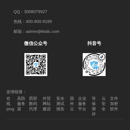
QQ：3008079927
热线：400-800-9189
邮箱：admin@kkidc.com
微信公众号
抖音号
友情链接：
在
高防
西部
外贸
安全
国
企业
等
云
文件
线
服务
数码
网站
测试
外
服务
保
安
加密
ping
器
代理
建设
报告
云
平台
测
全
软件
评