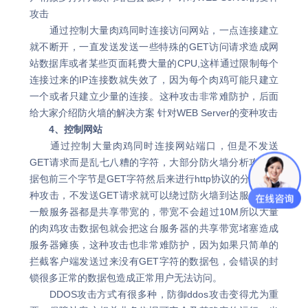
攻击
通过控制大量肉鸡同时连接访问网站，一点连接建立
就不断开，一直发送发送一些特殊的GET访问请求造成网
站数据库或者某些页面耗费大量的CPU,这样通过限制每个
连接过来的IP连接数就失效了，因为每个肉鸡可能只建立
一个或者只建立少量的连接。这种攻击非常难防护，后面
给大家介绍防火墙的解决方案 针对WEB Server的变种攻击
4、控制网站
通过控制大量肉鸡同时连接网站端口，但是不发送
GET请求而是乱七八糟的字符，大部分防火墙分析攻击数
据包前三个字节是GET字符然后来进行http协议的分析，这
种攻击，不发送GET请求就可以绕过防火墙到达服务器，
一般服务器都是共享带宽的，带宽不会超过10M所以大量
的肉鸡攻击数据包就会把这台服务器的共享带宽堵塞造成
服务器瘫痪，这种攻击也非常难防护，因为如果只简单的
拦截客户端发送过来没有GET字符的数据包，会错误的封
锁很多正常的数据包造成正常用户无法访问。
DDOS攻击方式有很多种，防御ddos攻击变得尤为重