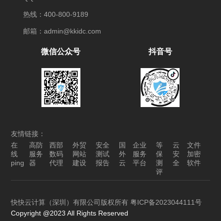
热线：400-800-9189
邮箱：admin@kkidc.com
微信公众号
抖音号
友情链接：
在
高防
西部
外贸
安全
国
企业
等
云
文件
线
服务
数码
网站
测试
外
服务
保
安
加密
ping
器
代理
建设
报告
云
平台
测
全
软件
评
快快云计算（深圳）有限公司版权所有
粤ICP备2023044111号
Copyright @2023 All Rights Reserved