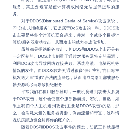
服务，其主要危害是使计算机或网络无法提供正常的服
务。
对于DDOS(Distributed Denial of Service)攻击来说，
即“分布式拒绝服务”，它是属于DoS攻击的一种。DDOS攻
击主要是将多个计算机联合起来，并对一个或多个目标计
算机/服务器发动攻击，从而攻击的威力会成倍增加。
虽然都是拒绝服务攻击，但DOS和DDOS攻击还是有
一定区别的。DOS攻击侧重于通过对服务器特定的漏洞，
利用DOS攻击导致网络连接失败、系统崩溃、电脑死机等
情况的发生。而DDOS攻击则通过很多“僵尸主机”向目标主
机发送大量“看似”合法的流量包，从而造成网络阻塞或服务
器资源耗尽而导致拒绝服务。
平常我们在租用服务器时，一般机房遭到攻击大多属
于DOS攻击，这个会使整个服务器崩溃、宕机。当然，如
果是我们个人主机遭到攻击(主要是DDOS攻击)的话，那
么，会消耗大量的服务器资源，例如流量和带宽，这种情
况机房那边也会封停你的账户的。
随着DOS和DDOS攻击事件的频发，防范工作就显得