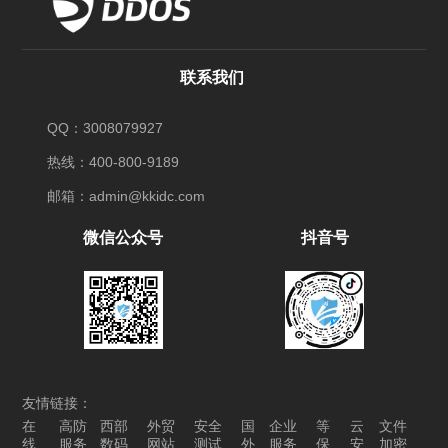
联系我们
QQ：3008079927
热线：400-800-9189
邮箱：admin@kkidc.com
微信公众号
抖音号
友情链接：
在
高防
西部
外贸
安全
国
企业
等
云
文件
线
服务
数码
网站
测试
外
服务
保
安
加密