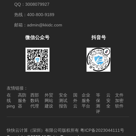
QQ：3008079927
热线：400-800-9189
邮箱：admin@kkidc.com
微信公众号
抖音号
友情链接：
在
高防
西部
外贸
安全
国
企业
等
云
文件
线
服务
数码
网站
测试
外
服务
保
安
加密
ping
器
代理
建设
报告
云
平台
测
全
软件
评
快快云计算（深圳）有限公司版权所有
粤ICP备2023044111号