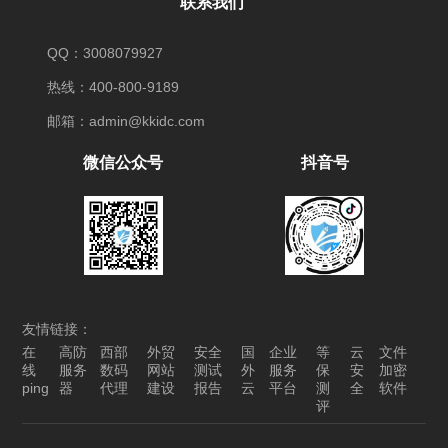
联系我们
QQ：3008079927
热线：400-800-9189
邮箱：admin@kkidc.com
微信公众号
抖音号
友情链接：
在
高防
西部
外贸
安全
国
企业
等
云
文件
线
服务
数码
网站
测试
外
服务
保
安
加密
ping
器
代理
建设
报告
云
平台
测
全
软件
评