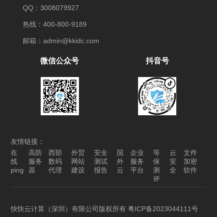
QQ：3008079927
热线：400-800-9189
邮箱：admin@kkidc.com
微信公众号
抖音号
友情链接：
在
高防
西部
外贸
安全
国
企业
等
云
文件
线
服务
数码
网站
测试
外
服务
保
安
加密
ping
器
代理
建设
报告
云
平台
测
全
软件
评
快快云计算（深圳）有限公司版权所有
粤ICP备2023044111号