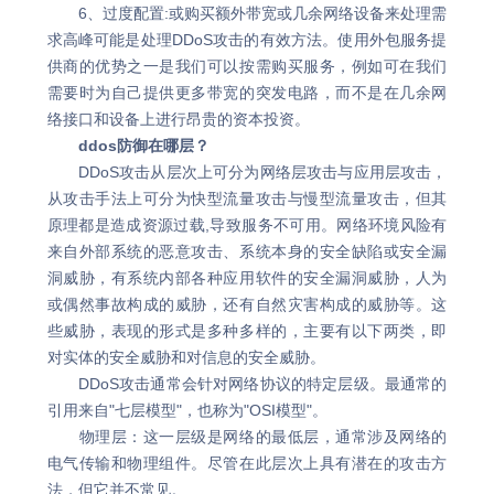
6、过度配置:或购买额外带宽或几余网络设备来处理需
求高峰可能是处理DDoS攻击的有效方法。使用外包服务提
供商的优势之一是我们可以按需购买服务，例如可在我们
需要时为自己提供更多带宽的突发电路，而不是在几余网
络接口和设备上进行昂贵的资本投资。
ddos防御在哪层？
DDoS攻击从层次上可分为网络层攻击与应用层攻击，
从攻击手法上可分为快型流量攻击与慢型流量攻击，但其
原理都是造成资源过载,导致服务不可用。网络环境风险有
来自外部系统的恶意攻击、系统本身的安全缺陷或安全漏
洞威胁，有系统内部各种应用软件的安全漏洞威胁，人为
或偶然事故构成的威胁，还有自然灾害构成的威胁等。这
些威胁，表现的形式是多种多样的，主要有以下两类，即
对实体的安全威胁和对信息的安全威胁。
DDoS攻击通常会针对网络协议的特定层级。最通常的
引用来自"七层模型"，也称为"OSI模型"。
物理层：这一层级是网络的最低层，通常涉及网络的
电气传输和物理组件。尽管在此层次上具有潜在的攻击方
法，但它并不常见。