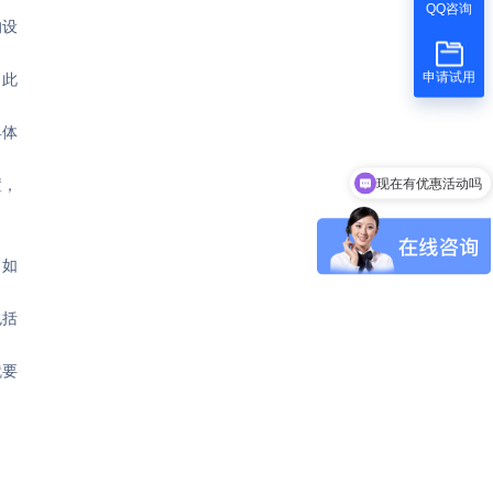
。
QQ咨询
的设
申请试用
。此
具体
现在有优惠活动吗
置，
，如
包括
就要