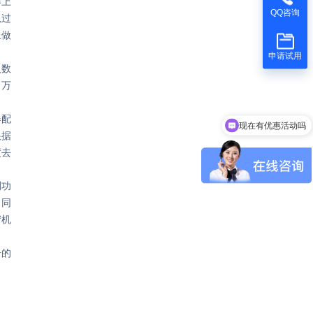
器上
QQ咨询
以过
上做
申请试用
及数
 万
现在有优惠活动吗
器配
可以介绍下你们的产品么
根据
度去
测功
。同
宕机
击的