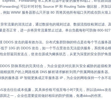
xpress、Forwarding 等工具来过滤不必要的服务和端口，即在路由
s Forwarding) 可以针对封包 Source IP 和 Routing Table 做比较，并加
例如 WWW 服务器那么只开放 80 而将其他所有端口关闭或在防火墙
对异常流量的清洗过滤，通过数据包的规则过滤、数据流指纹检测过滤、
否正常，进一步将异常流量禁止过滤。单台负载每秒可防御 800-927
DDOS 攻击的最有效办法。分布式集群防御的特点是在每个节点服务
低于 10G 的 DDOS 攻击，如一个节点受攻击无法提供服务，系统将会
包全部返回发送点，使攻击源成为瘫痪状态，从更为深度的安全防护角
与 DDOS 防御系统的完美结合，为企业提供对抗新兴安全威胁的超级检
能根据用户的上网路线将 DNS 解析请求解析到用户所属网络的服务器
瘫痪的服务器 IP 智能更换成正常服务器 IP，为企业的网络保持一个永不
S攻击往往成本低廉，其具体价格可低至每小时7美元，所以说ddos攻
的原因之一，企业也需要提前做好相应的防护措施，免遭ddos的伤害。