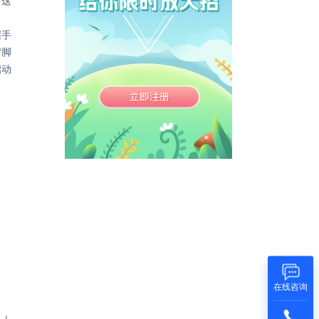
，这
握手
“脚
启动
在线咨询