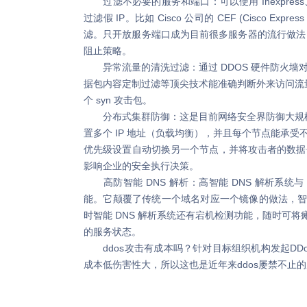
过滤不必要的服务和端口：可以使用 Inexpress、E
过滤假 IP。比如 Cisco 公司的 CEF (Cisco Expres
滤。只开放服务端口成为目前很多服务器的流行做法，
阻止策略。
异常流量的清洗过滤：通过 DDOS 硬件防火墙
据包内容定制过滤等顶尖技术能准确判断外来访问流量是
个 syn 攻击包。
分布式集群防御：这是目前网络安全界防御大规模 
置多个 IP 地址（负载均衡），并且每个节点能承受不
优先级设置自动切换另一个节点，并将攻击者的数据
影响企业的安全执行决策。
高防智能 DNS 解析：高智能 DNS 解析系统
能。它颠覆了传统一个域名对应一个镜像的做法，智
时智能 DNS 解析系统还有宕机检测功能，随时可将
的服务状态。
ddos攻击有成本吗？针对目标组织机构发起DDo
成本低伤害性大，所以这也是近年来ddos屡禁不止