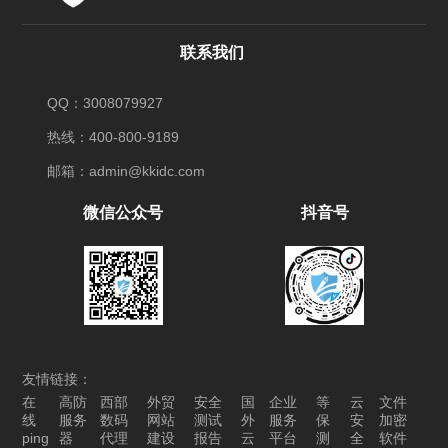
联系我们
QQ：3008079927
热线：400-800-9189
邮箱：admin@kkidc.com
微信公众号
抖音号
友情链接：
在
高防
西部
外贸
安全
国
企业
等
云
文件
线
服务
数码
网站
测试
外
服务
保
安
加密
ping
器
代理
建设
报告
云
平台
测
全
软件