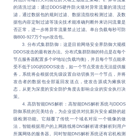
的清洗过滤：通过DDOS硬件防火墙对异常流量的清洗过
滤，通过数据包的规则过滤、数据流指纹检测过滤、及数
据包内容定制过滤等顶尖技术能准确判断外来访问流量是
否正常，进一步将异常流量禁止过滤。单台负载每秒可防
御800-927万个syn攻击包。
3. 分布式集群防御：这是目前网络安全界防御大规模
DDOS攻击的最有效办法。分布式集群防御的特点是在每个
节点服务器配置多个IP地址(负载均衡)，并且每个节点能承
受不低于10G的DDOS攻击，如一个节点受攻击无法提供服
务，系统将会根据优先级设置自动切换另一个节点，并将
攻击者的数据包全部返回发送点，使攻击源成为瘫痪状
态，从更为深度的安全防护角度去影响企业的安全执行决
策。
4. 高防智能DNS解析：高智能DNS解析系统与DDOS
防御系统的完美结合，为企业提供对抗新兴安全威胁的超
级检测功能。它颠覆了传统一个域名对应一个镜像的做
法，智能根据用户的上网路线将DNS解析请求解析到用户
所属网络的服务器。同时智能DNS解析系统还有宕机检测