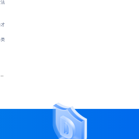
方法
毕才
器类