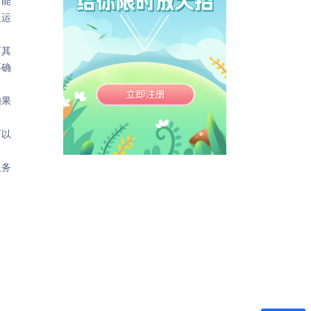
才能
复运
而其
要确
如果
可以
服务