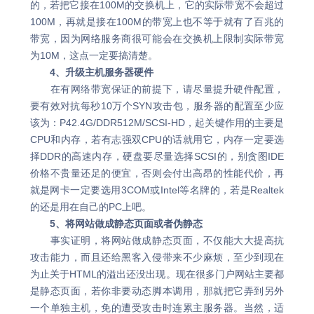
的，若把它接在100M的交换机上，它的实际带宽不会超过
100M，再就是接在100M的带宽上也不等于就有了百兆的
带宽，因为网络服务商很可能会在交换机上限制实际带宽
为10M，这点一定要搞清楚。
4、升级主机服务器硬件
在有网络带宽保证的前提下，请尽量提升硬件配置，
要有效对抗每秒10万个SYN攻击包，服务器的配置至少应
该为：P42.4G/DDR512M/SCSI-HD，起关键作用的主要是
CPU和内存，若有志强双CPU的话就用它，内存一定要选
择DDR的高速内存，硬盘要尽量选择SCSI的，别贪图IDE
价格不贵量还足的便宜，否则会付出高昂的性能代价，再
就是网卡一定要选用3COM或Intel等名牌的，若是Realtek
的还是用在自己的PC上吧。
5、将网站做成静态页面或者伪静态
事实证明，将网站做成静态页面，不仅能大大提高抗
攻击能力，而且还给黑客入侵带来不少麻烦，至少到现在
为止关于HTML的溢出还没出现。现在很多门户网站主要都
是静态页面，若你非要动态脚本调用，那就把它弄到另外
一个单独主机，免的遭受攻击时连累主服务器。当然，适