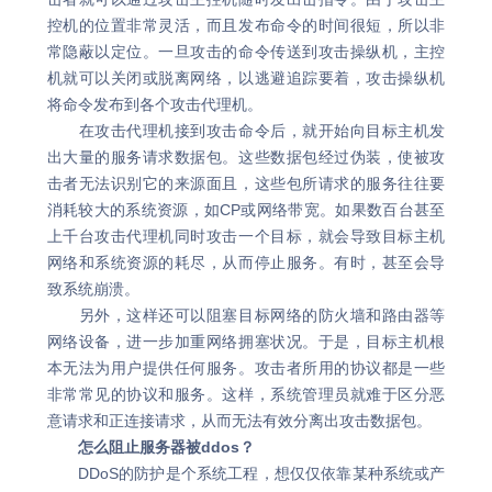
控机的位置非常灵活，而且发布命令的时间很短，所以非
常隐蔽以定位。一旦攻击的命令传送到攻击操纵机，主控
机就可以关闭或脱离网络，以逃避追踪要着，攻击操纵机
将命令发布到各个攻击代理机。
在攻击代理机接到攻击命令后，就开始向目标主机发
出大量的服务请求数据包。这些数据包经过伪装，使被攻
击者无法识别它的来源面且，这些包所请求的服务往往要
消耗较大的系统资源，如CP或网络带宽。如果数百台甚至
上千台攻击代理机同时攻击一个目标，就会导致目标主机
网络和系统资源的耗尽，从而停止服务。有时，甚至会导
致系统崩溃。
另外，这样还可以阻塞目标网络的防火墙和路由器等
网络设备，进一步加重网络拥塞状况。于是，目标主机根
本无法为用户提供任何服务。攻击者所用的协议都是一些
非常常见的协议和服务。这样，系统管理员就难于区分恶
意请求和正连接请求，从而无法有效分离出攻击数据包。
怎么阻止服务器被ddos？
DDoS的防护是个系统工程，想仅仅依靠某种系统或产