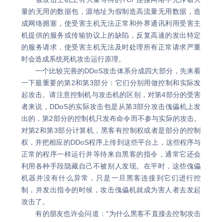
量的无用的数据包，源地址为假制造高流量无用数据，造
成网络拥塞，使受害主机无法正常和外界通讯利用受害主
机提供的服务或传输协议上的缺陷，反复高速的发出特定
的服务请求，使受害主机无法及时处理所有正常请求严重
时会造成系统死机攻击运行原理。
一个比较完善的DDoS攻击体系分成四大部分，先来看
一下最重要的第2和第3部分：它们分别用做控制和实际发
起攻击。请注意控制机与攻击机的区别，对第4部分的受害
者来说，DDoS的实际攻击包是从第3部分攻击傀儡机上发
出的，第2部分的控制机只发布命令而不参与实际的攻击。
对第2和第3部分计算机，黑客有控制权或者是部分的控制
权，并把相应的DDoS程序上传到这些平台上，这些程序与
正常的程序一样运行并等待来自黑客的指令，通常它还会
利用各种手段隐藏自己不被别人发现。在平时，这些傀儡
机器并没有什么异常，只是一旦黑客连接到它们进行控
制，并发出指令的时候，攻击傀儡机就成为害人者去发起
攻击了。
有的朋友也许会问道："为什么黑客不直接去控制攻击