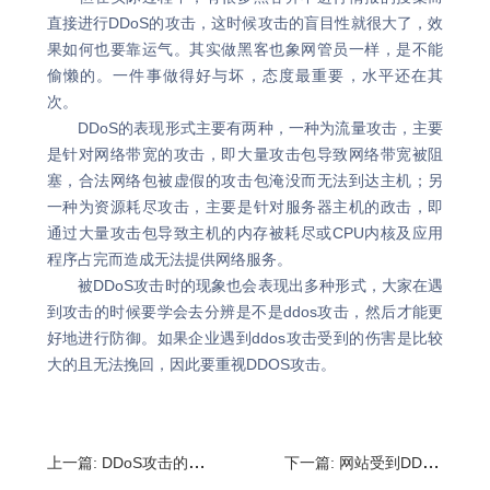
直接进行DDoS的攻击，这时候攻击的盲目性就很大了，效
果如何也要靠运气。其实做黑客也象网管员一样，是不能
偷懒的。一件事做得好与坏，态度最重要，水平还在其
次。
DDoS的表现形式主要有两种，一种为流量攻击，主要
是针对网络带宽的攻击，即大量攻击包导致网络带宽被阻
塞，合法网络包被虚假的攻击包淹没而无法到达主机；另
一种为资源耗尽攻击，主要是针对服务器主机的政击，即
通过大量攻击包导致主机的内存被耗尽或CPU内核及应用
程序占完而造成无法提供网络服务。
被DDoS攻击时的现象也会表现出多种形式，大家在遇
到攻击的时候要学会去分辨是不是ddos攻击，然后才能更
好地进行防御。如果企业遇到ddos攻击受到的伤害是比较
大的且无法挽回，因此要重视DDOS攻击。
上一篇:
DDoS攻击的防护措施,服务器防止DDoS攻击
下一篇:
网站受到DDOS攻击怎么办?DDOS攻击网站能不能被防御