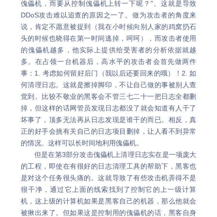
傀儡机，而要从控制傀儡机上转一下呢？"。这就是导致
DDoS攻击难以追查的原因之一了。做为攻击者的角度来
说，肯定不愿意被捉到（我在小时候向别人家的鸡窝扔石
头的时候也晓得在第一时间逃掉，呵呵），而攻击者使用
的傀儡机越多，他实际上提供给受害者的分析依据就越
多。在占领一台机器后，高水平的攻击者会首先做两件
事：1. 考虑如何留好后门（我以后还要回来的哦）！2. 如
何清理日志。这就是擦掉脚印，不让自己做的事被别人查
觉到。比较不敬业的黑客会不管三七二十一把日志全都删
掉，但这样的话网管员发现日志都没了就会知道有人干了
坏事了，顶多无法再从日志发现是谁干的而已。相反，真
正的好手会挑有关自己的日志项目删掉，让人看不到异常
的情况。这样可以长时间地利用傀儡机。
但是在第3部分攻击傀儡机上清理日志实在是一项庞大
的工程，即使在有很好的日志清理工具的帮助下，黑客也
是对这个任务很头痛的。这就导致了有些攻击机弄得不是
很干净，通过它上面的线索找到了控制它的上一级计算
机，这上级的计算机如果是黑客自己的机器，那么他就会
被揪出来了。但如果这是控制用的傀儡机的话，黑客自身