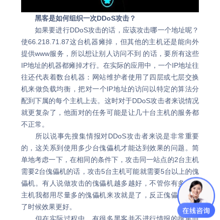
黑客是如何组织一次DDoS攻击？
如果要进行DDoS攻击的话，应该攻击哪一个地址呢？
使66.218.71.87这台机器瘫掉，但其他的主机还是能向外
提供www服务，所以想让别人访问不到 的话，要所有这些
IP地址的机器都瘫掉才行。在实际的应用中，一个IP地址往
往还代表着数台机器：网站维护者使用了四层或七层交换
机来做负载均衡，把对一个IP地址的访问以特定的算法分
配到下属的每个主机上去。这时对于DDoS攻击者来说情况
就更复杂了，他面对的任务可能是让几十台主机的服务都
不正常。
所以说事先搜集情报对DDoS攻击者来说是非常重要
的，这关系到使用多少台傀儡机才能达到效果的问题。简
单地考虑一下，在相同的条件下，攻击同一站点的2台主机
需要2台傀儡机的话，攻击5台主机可能就需要5台以上的傀
儡机。有人说做攻击的傀儡机越多越好，不管你有多少台
主机我都用尽量多的傀儡机来攻就是了，反正傀儡机超过
了时候效果更好。
但在实际过程中，有很多黑客并不进行情报的搜集而