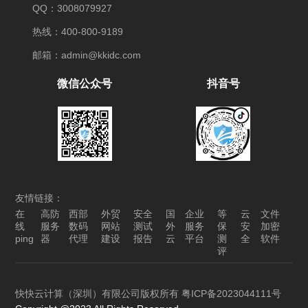
QQ：3008079927
热线：400-800-9189
邮箱：admin@kkidc.com
微信公众号
抖音号
友情链接：
在
高防
西部
外贸
安全
国
企业
等
云
文件
线
服务
数码
网站
测试
外
服务
保
安
加密
ping
器
代理
建设
报告
云
平台
测
全
软件
评
快快云计算（深圳）有限公司版权所有
粤ICP备2023044111号