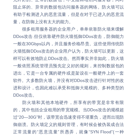
阻止坏的、异常的数据包访问服务器的网络。防火墙可以
有助于检测进入的恶意流量，但是在对于已进入的恶意流
量，在防御上没有太大的能力。
很多租用服务器的企业用户，单单依靠防火墙来缓解
DDos攻击.但仅依靠硬件防火墙抵御DDos攻击，防御能力
一般在30Gbps以内，并且服务价格昂贵。这些使用传统防
火墙抵御DDos攻击的企业用户认为，防火墙可以更新，这
样可以有效地防止DDos攻击。然而事实并非如此，防火墙
一般依照系统管理员预先定义好的规则，来控制数据包的
进出，它是一台专属的硬件或是架设在一般硬件上的一套
软件。大多数防火墙，并没有对DDos攻击进行针对性的改
进和设计，也因此难以承受和抵御大规模的、多种类型的
DDos攻击。
防火墙和其他本地硬件，所享有的带宽是非常有限
的，其中包括企业租用的带宽规模。当DDos攻击的规模超
过“20—30G”时，该带宽会迅速变得不堪重负，进而出现防
御崩溃。防火墙定义的规则管理，有时候会被伪装成合法
正常流量的“恶意流量”所愚弄，就像“SYN Flood”(一种