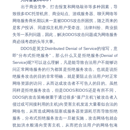
出于商业竞争、打击报复和网络敲诈等多种因素，导
致很多IDC托管机房、商业站点、游戏服务器、聊天网络等
网络服务商长期以来一直被DDOS攻击所困扰，随之而来的
是客户投诉、同虚拟主机用户受牵连、法律纠纷、商业损
失等一系列问题，因此，解决DDOS攻击问题成为网络服务
商必须考虑的头等大事。
DDOS是英文Distributed Denial of Service的缩写，意
即“分布式拒绝服务”，那么什么又是拒绝服务(Denial of
Service)呢?可以这么理解，凡是能导致合法用户不能够访
问正常网络服务的行为都算是拒绝服务攻击。也就是说拒
绝服务攻击的目的非常明确，就是要阻止合法用户对正常
网络资源的访问，从而达成攻击者不可告人的目的。虽然
同样是拒绝服务攻击，但是DDOS和DOS还是有所不同，
DDOS的攻击策略侧重于通过很多“僵尸主机”(被攻击者入
侵过或可间接利用的主机)向受害主机发送大量看似合法的
网络包，从而造成网络阻塞或服务器资源耗尽而导致拒绝
服务，分布式拒绝服务攻击一旦被实施，攻击网络包就会
犹如洪水般涌向受害主机，从而把合法用户的网络包淹