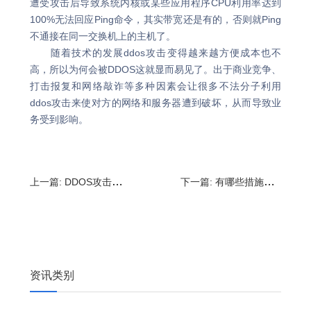
遭受攻击后导致系统内核或某些应用程序CPU利用率达到
100%无法回应Ping命令，其实带宽还是有的，否则就Ping
不通接在同一交换机上的主机了。
随着技术的发展ddos攻击变得越来越方便成本也不
高，所以为何会被DDOS这就显而易见了。出于商业竞争、
打击报复和网络敲诈等多种因素会让很多不法分子利用
ddos攻击来使对方的网络和服务器遭到破坏，从而导致业
务受到影响。
上一篇:
DDOS攻击是怎么实现的?什么是ddos攻击
下一篇:
有哪些措施可以解决DDOS攻击?DDoS攻击的网络流量清洗
资讯类别