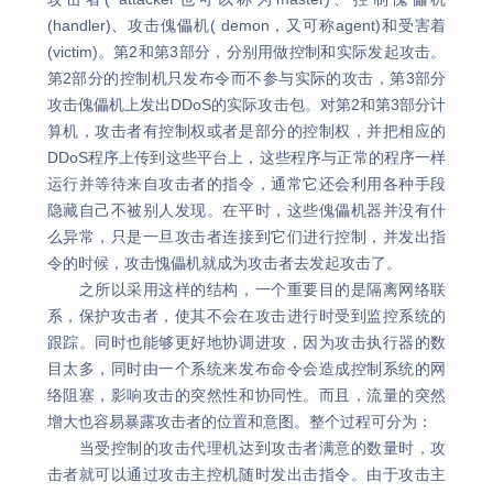
(handler)、攻击傀儡机( demon，又可称agent)和受害着
(victim)。第2和第3部分，分别用做控制和实际发起攻击。
第2部分的控制机只发布令而不参与实际的攻击，第3部分
攻击傀儡机上发出DDoS的实际攻击包。对第2和第3部分计
算机，攻击者有控制权或者是部分的控制权，并把相应的
DDoS程序上传到这些平台上，这些程序与正常的程序一样
运行并等待来自攻击者的指令，通常它还会利用各种手段
隐藏自己不被别人发现。在平时，这些傀儡机器并没有什
么异常，只是一旦攻击者连接到它们进行控制，并发出指
令的时候，攻击愧儡机就成为攻击者去发起攻击了。
之所以采用这样的结构，一个重要目的是隔离网络联
系，保护攻击者，使其不会在攻击进行时受到监控系统的
跟踪。同时也能够更好地协调进攻，因为攻击执行器的数
目太多，同时由一个系统来发布命令会造成控制系统的网
络阻塞，影响攻击的突然性和协同性。而且，流量的突然
增大也容易暴露攻击者的位置和意图。整个过程可分为：
当受控制的攻击代理机达到攻击者满意的数量时，攻
击者就可以通过攻击主控机随时发出击指令。由于攻击主