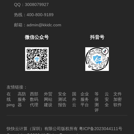
QQ：3008079927
热线：400-800-9189
邮箱：admin@kkidc.com
微信公众号
抖音号
友情链接：
在
高防
西部
外贸
安全
国
企业
等
云
文件
线
服务
数码
网站
测试
外
服务
保
安
加密
ping
器
代理
建设
报告
云
平台
测
全
软件
评
快快云计算（深圳）有限公司版权所有
粤ICP备2023044111号