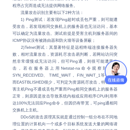
程序占完而造成无法提供网络服务。
流量攻击识别主要有以下2种方法：
1) Ping测试：若发现Ping超时或丢包严重，则可能遭
受攻击，若发现相同交换机上的服务器也无法访问，基本
可以确定为流量攻击。测试前提是受害主机到服务器间的
ICMP协议没有被路由器和防火墙等设备屏蔽；
2)Telnet测试：其显著特征是远程终端连接服务器失
败，相对流量攻击，资源耗尽攻击易判断，若网站访问突
然非常缓慢或无法访问，但可Ping通，则很可能遭受攻
击，若在服务器上用Netstat-na命令观察到大量
SYN_RECEIVED、 TIME_WAIT， FIN_WAIT_1等状态，
而EASTBLISHED很少，可判定为资源耗尽攻击，特征是受
害主机Ping不通或丢包严重而Ping相同交换机上的服务器
正常，则原因是攻击导致系统内核或应用程序CPU利用率
达100%无法回应Ping命令，但因仍有带宽，可ping通相同
交换机上主机。
DDoS的攻击原理其实就是通过控制一组分布在不同地
理位置的计算机向一个或多个目标系统发送大量的网络请