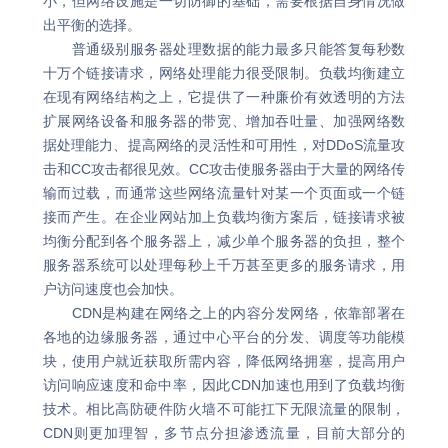
小，但网络设施是一切防御的基础，需要根据自身情况做
出平衡的选择。
普通级别服务器处理数据的能力最多只能答复每秒数
十万个链接请求，网络处理能力很受限制。负载均衡建立
在现有网络结构之上，它提供了一种廉价有效透明的方法
扩展网络设备和服务器的带宽、增加吞吐量、加强网络数
据处理能力、提高网络的灵活性和可用性，对DDoS流量攻
击和CC攻击都很见效。CC攻击使服务器由于大量的网络传
输而过载，而通常这些网络流量针对某一个页面或一个链
接而产生。在企业网站加上负载均衡方案后，链接请求被
均衡分配到各个服务器上，减少单个服务器的负担，整个
服务器系统可以处理每秒上千万甚至更多的服务请求，用
户访问速度也会加快。
CDN是构建在网络之上的内容分发网络，依靠部署在
各地的边缘服务器，通过中心平台的分发、调度等功能模
块，使用户就近获取所需内容，降低网络拥塞，提高用户
访问响应速度和命中率，因此CDN加速也用到了负载均衡
技术。相比高防硬件防火墙不可能扛下无限流量的限制，
CDN则更加理智，多节点分担渗透流量，目前大部分的