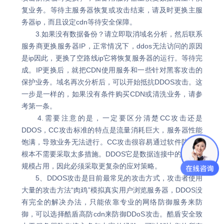
复业务。等待主服务器恢复或攻击结束，请及时更换主服
务器ip，而且设定cdn等待安全保障。
3.如果没有数据备份？请立即取消域名分析，然后联系
服务商更换服务器IP，正常情况下，ddos无法访问的原因
是ip因此，更换了空路线ip它将恢复服务器的运行。等待完
成。IP更换后，就把CDN使用服务和一些针对黑客攻击的
保护业务。域名再次分析后，可以开始抵抗DDOS攻击。这
一步是一样的，如果没有条件购买CDN或清洗业务，请参
考第一条。
4.需要注意的是，一定要区分清楚CC攻击还是
DDOS，CC攻击标准的特点是流量消耗巨大，服务器性能
饱满，导致业务无法进行。CC攻击很容易通过软件防御，
根本不需要采取太多措施。DDOS它是数据连接中的一种大
规模占用，因此必须采取更复杂的应对策略。
5、DDOS攻击是目前最常见的攻击方式，攻击者使用
大量的攻击方法“肉鸡”模拟真实用户浏览服务器，DDOS没
有完全的解决办法，只能依靠专业的网络防御服务来防
御，可以选择酷盾高防cdn来防御DDoS攻击。酷盾安全致