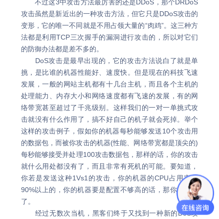
不过这3中攻击方法最厉害的还是DDoS，那个DRDoS
攻击虽然是新近出的一种攻击方法，但它只是DDoS攻击的
变形，它的唯一不同就是不用占领大量的“肉鸡”。这三种方
法都是利用TCP三次握手的漏洞进行攻击的，所以对它们
的防御办法都是差不多的。
DoS攻击是最早出现的，它的攻击方法说白了就是单
挑，是比谁的机器性能好、速度快。但是现在的科技飞速
发展，一般的网站主机都有十几台主机，而且各个主机的
处理能力、内存大小和网络速度都有飞速的发展，有的网
络带宽甚至超过了千兆级别。这样我们的一对一单挑式攻
击就没有什么作用了，搞不好自己的机子就会死掉。举个
这样的攻击例子，假如你的机器每秒能够发送10个攻击用
的数据包，而被你攻击的机器(性能、网络带宽都是顶尖的)
每秒能够接受并处理100攻击数据包，那样的话，你的攻击
就什么用处都没有了，而且非常有死机的可能。要知道，
你若是发送这种1Vs1的攻击，你的机器的CPU占用率是
90%以上的，你的机器要是配置不够高的话，那你就死定
了。
经过无数次当机，黑客们终于又找到一种新的DoS攻